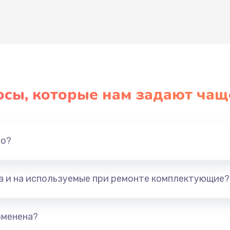
Развернуть
осы, которые нам задают чащ
но?
та и на используемые при ремонте комплектующие?
зменена?