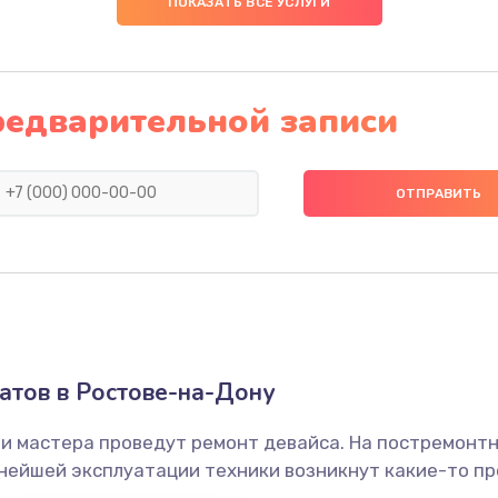
ПОКАЗАТЬ ВСЕ УСЛУГИ
20 мин
3 года
 датчика
60 мин
1 год
редварительной записи
сека
60 мин
3 года
20 мин
1 год
тов в Ростове-на-Дону
ши мастера проведут ремонт девайса. На постремонт
ьнейшей эксплуатации техники возникнут какие-то пр