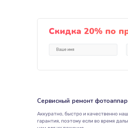
Замена дисплея (экрана)
Замена / ремонт инфракрасного
Скидка 20% по п
Ремонт крышки батарейного от
Замена ультразвукового мотора
Сервисный ремонт фотоаппара
Аккуратно, быстро и качественно на
гарантия, поэтому если во время дал
нам для их решения.