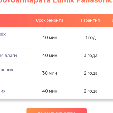
отоаппарата Lumix Panasonic
Срок ремонта
Гарантия
mix
40 мин
1 год
я влаги
40 мин
3 года
пления
30 мин
2 года
ния
40 мин
2 года
40 мин
1 год