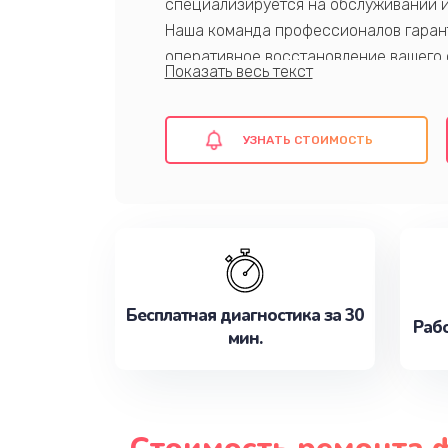
специализируется на обслуживании и 
Наша команда профессионалов гаран
оперативное восстановление вашего
сервиса -использование оригинальны
короткие сроки выполнения работ.
Обратитесь к нам сейчас!
УЗНАТЬ СТОИМОСТЬ
Бесплатная диагностика за 30
Рабо
мин.