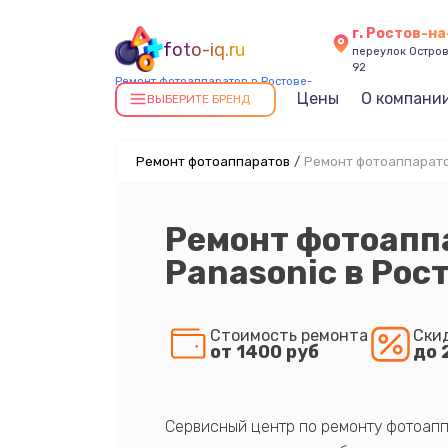
г. Ростов-н
foto-iq.ru
переулок Остров
92
Ремонт фотоаппаратов в Ростове-
Цены
О компани
на-Дону
ВЫБЕРИТЕ БРЕНД
Ремонт фотоаппаратов
/
Ремонт фотоаппаратов
Ремонт фотоапп
Panasonic в Рос
Стоимость ремонта
Ски
от 1400 руб
до 
Сервисный центр по ремонту фотоапп